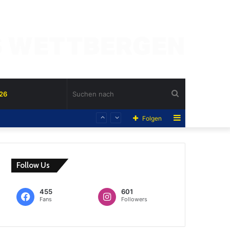
Suchen
26
Sidebar
Folgen
nach
Follow Us
455
601
Fans
Followers