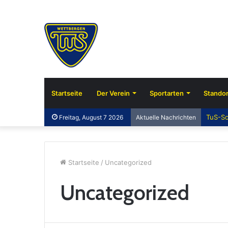
Startseite
Der Verein
Sportarten
Standor
TuS-So
Freitag, August 7 2026
Aktuelle Nachrichten
Startseite
/
Uncategorized
Uncategorized