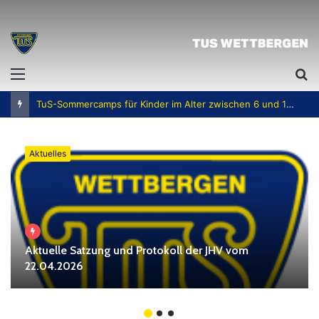
Menü
S
n
TuS-Sommercamps für Kinder im Alter zwischen 6 und 12 Jahren
Aktuelles
Aktuelle Satzung und Protokoll der JHV vom
22.04.2026