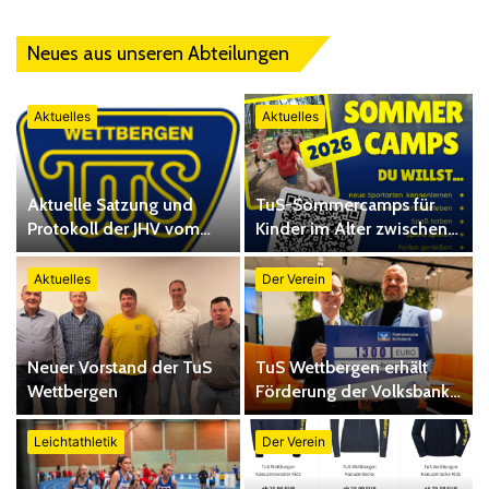
Neues aus unseren Abteilungen
Aktuelles
Aktuelles
Aktuelle Satzung und
TuS-Sommercamps für
Protokoll der JHV vom
Kinder im Alter zwischen
22.04.2026
6 und 12 Jahren
Aktuelles
Der Verein
Neuer Vorstand der TuS
TuS Wettbergen erhält
Wettbergen
Förderung der Volksbank
– neue Tore für den
Verein
Leichtathletik
Der Verein