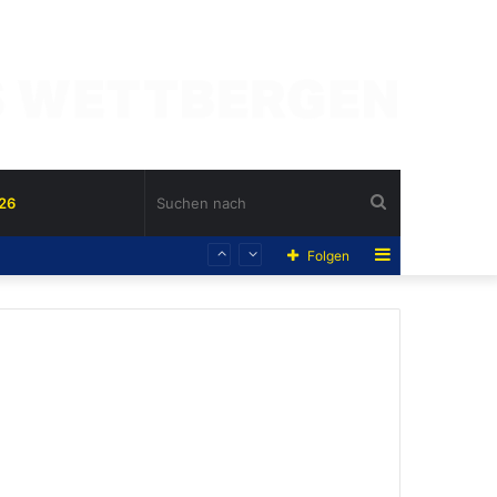
Suchen
26
Sidebar
Folgen
nach