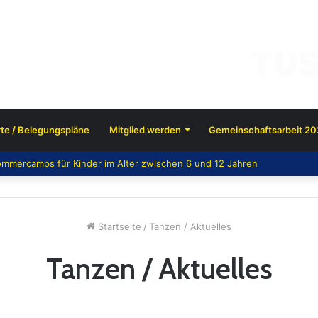
te / Belegungspläne
Mitglied werden
Gemeinschaftsarbeit 20
mmercamps für Kinder im Alter zwischen 6 und 12 Jahren
Startseite
/
Tanzen / Aktuelles
Tanzen / Aktuelles