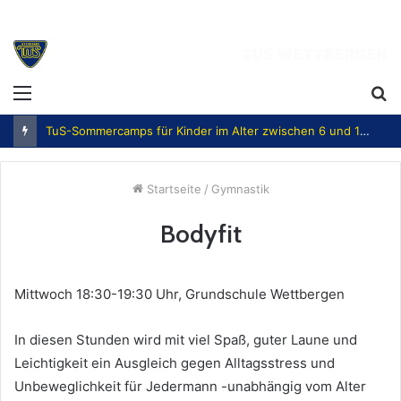
Menü
S
n
TuS-Sommercamps für Kinder im Alter zwischen 6 und 12 Jahren
Startseite
/
Gymnastik
Bodyfit
Mittwoch 18:30-19:30 Uhr, Grundschule Wettbergen
In diesen Stunden wird mit viel Spaß, guter Laune und
Leichtigkeit ein Ausgleich gegen Alltagsstress und
Unbeweglichkeit für Jedermann -unabhängig vom Alter