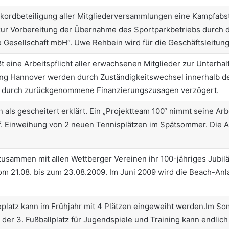
ekordbeteiligung aller Mitgliederversammlungen eine Kampfab
zur Vorbereitung der Übernahme des Sportparkbetriebs durch d
 Gesellschaft mbH“. Uwe Rehbein
wird für die Geschäftsleitu
 eine Arbeitspflicht aller erwachsenen Mitglieder zur Unterhal
ng Hannover werden durch Zuständigkeitswechsel innerhalb de
d durch zurückgenommene Finanzierungszusagen verzögert.
ls gescheitert erklärt. Ein „Projektteam 100“ nimmt seine Arb
uf. Einweihung von 2 neuen Tennisplätzen im Spätsommer. Die 
 zusammen mit allen Wettberger Vereinen ihr 100-jähriges Jubi
m 21.08. bis zum 23.08.2009. Im Juni 2009 wird die Beach-Anla
latz kann im Frühjahr mit 4 Plätzen eingeweiht werden.Im Som
 der 3.
Fußballplatz für Jugendspiele und Training kann endlic