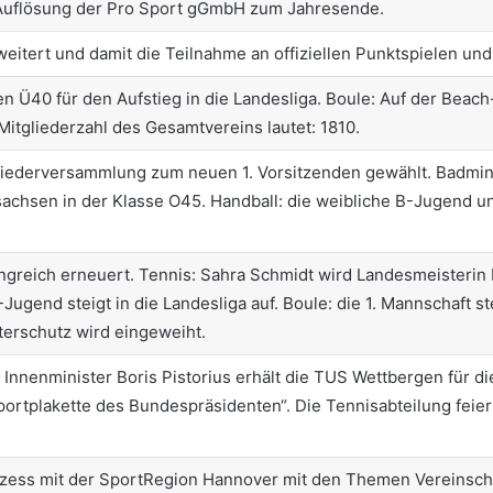
 Auflösung der Pro Sport gGmbH zum Jahresende.
eitert und damit die Teilnahme an offiziellen Punktspielen und
ren Ü40 für den Aufstieg in die Landesliga. Boule: Auf der Beac
itgliederzahl des Gesamtvereins lautet: 1810.
liederversammlung zum neuen 1. Vorsitzenden gewählt. Badmi
achsen in der Klasse O45. Handball: die weibliche B-Jugend u
ngreich erneuert. Tennis: Sahra Schmidt wird Landesmeisterin
-Jugend steigt in die Landesliga
auf. Boule: die 1. Mannschaft st
terschutz wird eingeweiht.
nenminister Boris Pistorius erhält die TUS Wettbergen für die
portplakette des Bundespräsidenten“. Die Tennisabteilung feie
ozess mit der SportRegion Hannover mit den Themen Vereinsch