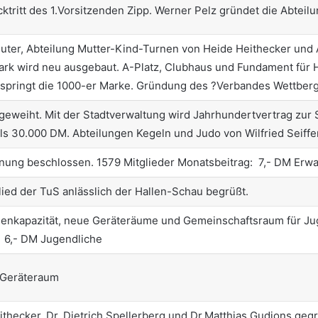
ritt des 1.Vorsitzenden Zipp. Werner Pelz gründet die Abteilun
uter, Abteilung Mutter-Kind-Turnen von Heide Heithecker und 
rk wird neu ausgebaut. A-Platz, Clubhaus und Fundament für 
berspringt die 1000-er Marke. Gründung des ?Verbandes Wettber
ngeweiht. Mit der Stadtverwaltung wird Jahrhundertvertrag zur
ls 30.000 DM. Abteilungen Kegeln und Judo von Wilfried Seiffe
ung beschlossen. 1579 Mitglieder Monatsbeitrag: 7,- DM Erw
lied der TuS anlässlich der Hallen-Schau begrüßt.
llenkapazität, neue Geräteräume und Gemeinschaftsraum für Ju
 6,- DM Jugendliche
n Geräteraum
thecker, Dr. Dietrich Spellerberg und Dr.Matthias Gudjons geg