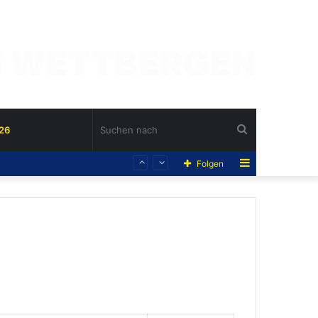
Suchen
26
Sidebar
Folgen
nach