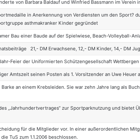
derte von Barbara Baldauf und Winfried Bassmann im Verein in
ortmedaille in Anerkennung von Verdiensten um den Sport? du
Sportgruppe asthmakranker Kinder gegründet
mer Bau einer Baude auf der Spielwiese, Beach-Volleyball-Anl
Monatsbeiträge 21,- DM Erwachsene, 12,- DM Kinder, 14,
ahr-Feier der Uniformierten Schützengesellschaft Wettbergen
iger Amtszeit seinen Posten als 1. Vorsitzender an Uwe Heuer a
d Barke
an einem Krebsleiden. Sie war zehn Jahre lang als Buchh
des „Jahrhundertvertrages“ zur Sportparknutzung und bietet 
cheidung für die Mitglieder vor. In einer außerordentlichen Mi
 die TuS zum 1.1.2006 beschlossen.