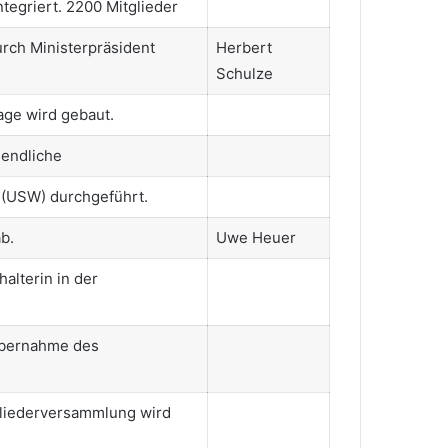
tegriert. 2200 Mitglieder
rch Ministerpräsident
Herbert
Schulze
age wird gebaut.
- DM Jugendliche
 (USW) durchgeführt.
b.
Uwe Heuer
alterin in der
Übernahme des
tgliederversammlung wird