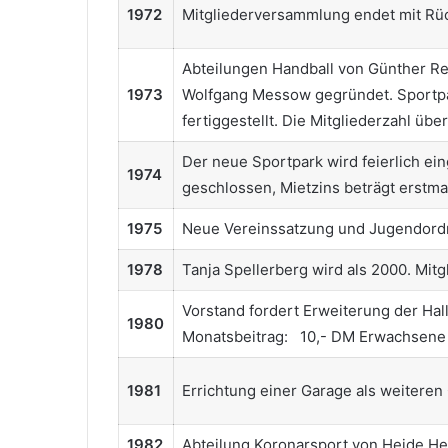
1972
Mitgliederversammlung endet mit Rückt
Abteilungen Handball von Günther Re
1973
Wolfgang Messow gegründet. Sportpa
fertiggestellt. Die Mitgliederzahl ü
Der neue Sportpark wird feierlich ei
1974
geschlossen, Mietzins beträgt erstma
1975
Neue Vereinssatzung und Jugendordn
1978
Tanja Spellerberg wird als 2000. Mitg
Vorstand fordert Erweiterung der Ha
1980
Monatsbeitrag: 10,- DM Erwachsene
1981
Errichtung einer Garage als weitere
1982
Abteilung Koronarsport von Heide Hei