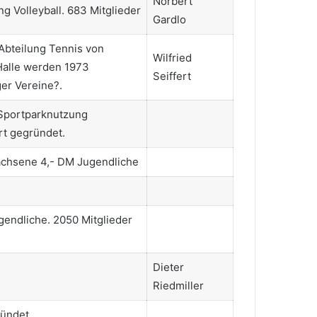
Norbert
g Volleyball. 683 Mitglieder
Gardlo
Abteilung Tennis von
Wilfried
Halle werden 1973
Seiffert
ger Vereine?.
 Sportparknutzung
rt gegründet.
achsene 4,- DM Jugendliche
gendliche. 2050 Mitglieder
Dieter
Riedmiller
ründet.