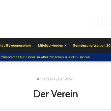
te / Belegungspläne
Mitglied werden
Gemeinschaftsarbeit 20
mmercamps für Kinder im Alter zwischen 6 und 12 Jahren
Startseite
/
Der Verein
Der Verein