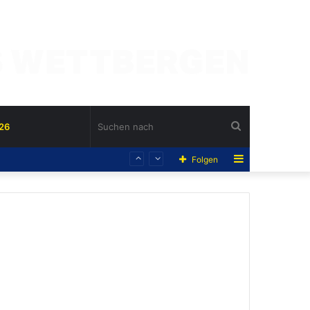
Suchen
26
Sidebar
Folgen
nach