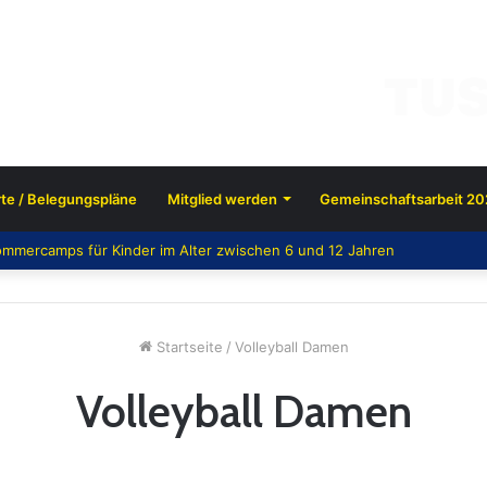
te / Belegungspläne
Mitglied werden
Gemeinschaftsarbeit 20
mmercamps für Kinder im Alter zwischen 6 und 12 Jahren
Startseite
/
Volleyball Damen
Volleyball Damen