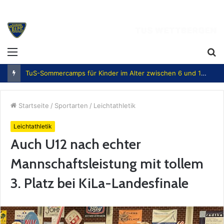
Menü
S
n
TuS-Sommercamps für Kinder im Alter zwischen 6 und 12 Jahren
Startseite
/
Sportarten
/
Leichtathletik
Leichtathletik
Auch U12 nach echter
Mannschaftsleistung mit tollem
3. Platz bei KiLa-Landesfinale