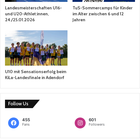
Landesmeisterschaften U16-
TuS-Sommercamps für Kinder
und U20-Athlet:innen,
im Alter zwischen 6 und 12
24./25.01.2026
Jahren
U10 mit Sensationserfolg beim
KiLa-Landesfinale in Adendorf
Follow Us
455
601
Fans
Followers